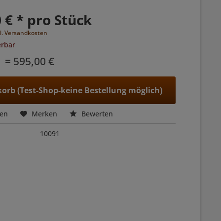
 € * pro Stück
l. Versandkosten
erbar
= 595,00 €
orb (Test-Shop-keine Bestellung möglich)
hen
Merken
Bewerten
10091