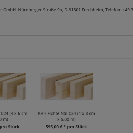
r GmbH, Nürnberger Straße 9a, D-91301 Forchheim, Telefon: +49 
 C24 (4 x 6 cm
KVH Fichte NSI C24 (4 x 8 cm
0 m)
x 5,00 m)
 pro Stück
595,00 € * pro Stück