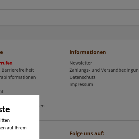
ce
Informationen
rrufen
Newsletter
 Barrierefreiheit
Zahlungs- und Versandbedingu
orabinformationen
Datenschutz
Impressum
ht
mular
eschäftsbedingungen
ste
itten
nen auf Ihrem
Folge uns auf:
en werden. Bei