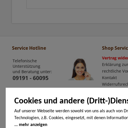
Service Hotline
Shop Servi
Vertrag wide
Telefonische
Erklärung zur
Unterstützung
rechtliche V
und Beratung unter:
09191 - 60095
Kontakt
Widerrufsrec
Widerrufsfor
Allgemeine G
Cookies und andere (Dritt-)Dien
Auf unserer Webseite werden sowohl von uns als auch von Dr
Technologien, z.B. Cookies, eingesetzt, mit denen Informatio
Zahlungsarten
Endgerät gespeichert und/oder von Ihrem Endgerät abgeruf
mehr anzeigen