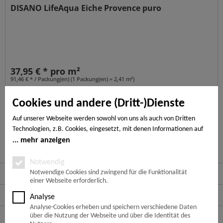
DISANO LifeAqua Eiche Provence puro
37,95 € * pro m²
91,46 € * / Packung(en) (1 Packung(en) = 2,41 m²)
Cookies und andere (Dritt-)Dienste
In den
Warenkorb
Auf unserer Webseite werden sowohl von uns als auch von Dritten
Merken
Technologien, z.B. Cookies, eingesetzt, mit denen Informationen auf
Ihrem Endgerät gespeichert und/oder von Ihrem Endgerät abgerufen
mehr anzeigen
werden. Bei den Cookies unterscheiden wir folgende Kategorien:
Notwendige Cookies, Analyse-, Marketing- und Statistik-Cookies. Bei
Notwendig
den notwendigen Cookies handelt es sich um solche, die technisch
Service Hotline
Notwendige Cookies sind zwingend für die Funktionalität
einer Webseite erforderlich.
notwendig sind, um den von Ihnen gewünschten Dienst
bereitzustellen, die übrigen Cookies werden nur auf Grund einer von
Shop Service
Analyse
Ihnen erteilten Einwilligung gesetzt. Die Einwilligung ist freiwillig.
Analyse-Cookies erheben und speichern verschiedene Daten
Personen, die das 16. Lebensjahr noch nicht vollendet haben,
Informationen
über die Nutzung der Webseite und über die Identität des