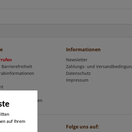
ce
Informationen
rrufen
Newsletter
 Barrierefreiheit
Zahlungs- und Versandbedingu
orabinformationen
Datenschutz
Impressum
ht
mular
eschäftsbedingungen
ste
itten
nen auf Ihrem
Folge uns auf:
en werden. Bei