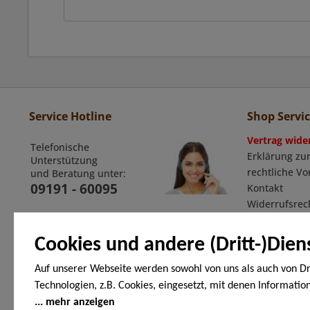
Service Hotline
Shop Servi
Vertrag wide
Telefonische
Erklärung zur
Unterstützung
rechtliche V
und Beratung unter:
09191 - 60095
Kontakt
Widerrufsrec
Widerrufsfor
Allgemeine G
Cookies und andere (Dritt-)Dien
Auf unserer Webseite werden sowohl von uns als auch von Dr
Technologien, z.B. Cookies, eingesetzt, mit denen Informatio
Zahlungsarten
Endgerät gespeichert und/oder von Ihrem Endgerät abgeruf
mehr anzeigen