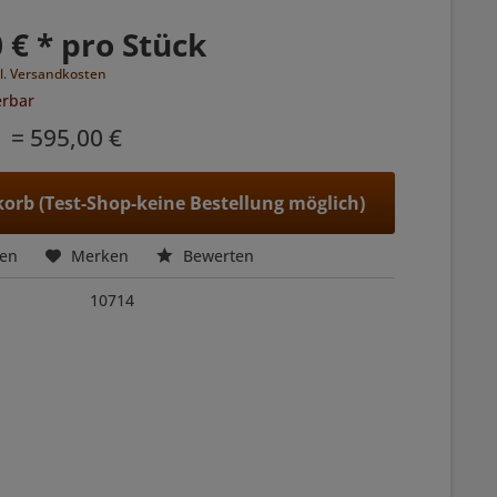
 € * pro Stück
l. Versandkosten
erbar
= 595,00 €
orb (Test-Shop-keine Bestellung möglich)
hen
Merken
Bewerten
10714