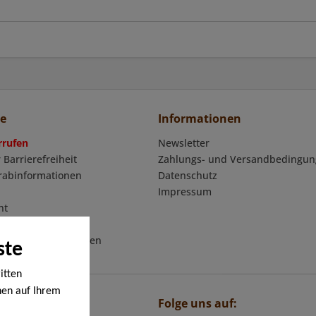
ce
Informationen
rrufen
Newsletter
 Barrierefreiheit
Zahlungs- und Versandbedingu
orabinformationen
Datenschutz
Impressum
ht
mular
eschäftsbedingungen
ste
itten
nen auf Ihrem
Folge uns auf:
en werden. Bei