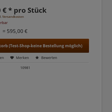
 € * pro Stück
l. Versandkosten
erbar
= 595,00 €
orb (Test-Shop-keine Bestellung möglich)
hen
Merken
Bewerten
10981