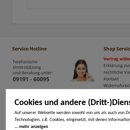
Service Hotline
Shop Servi
Vertrag wide
Telefonische
Erklärung zur
Unterstützung
rechtliche V
und Beratung unter:
09191 - 60095
Kontakt
Widerrufsrec
Widerrufsfor
Allgemeine G
Cookies und andere (Dritt-)Dien
Auf unserer Webseite werden sowohl von uns als auch von Dr
Technologien, z.B. Cookies, eingesetzt, mit denen Informatio
Zahlungsarten
Endgerät gespeichert und/oder von Ihrem Endgerät abgeruf
mehr anzeigen