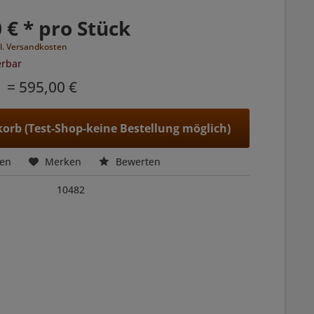
 € * pro Stück
l. Versandkosten
erbar
= 595,00 €
orb (Test-Shop-keine Bestellung möglich)
hen
Merken
Bewerten
10482