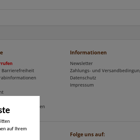
ce
Informationen
rrufen
Newsletter
 Barrierefreiheit
Zahlungs- und Versandbedingu
orabinformationen
Datenschutz
Impressum
ht
mular
eschäftsbedingungen
ste
itten
nen auf Ihrem
Folge uns auf:
en werden. Bei