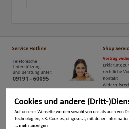
Service Hotline
Shop Servi
Vertrag wide
Telefonische
Erklärung zur
Unterstützung
rechtliche V
und Beratung unter:
09191 - 60095
Kontakt
Widerrufsrec
Widerrufsfor
Allgemeine G
Cookies und andere (Dritt-)Dien
Auf unserer Webseite werden sowohl von uns als auch von Dr
Technologien, z.B. Cookies, eingesetzt, mit denen Informatio
Zahlungsarten
Endgerät gespeichert und/oder von Ihrem Endgerät abgeruf
mehr anzeigen