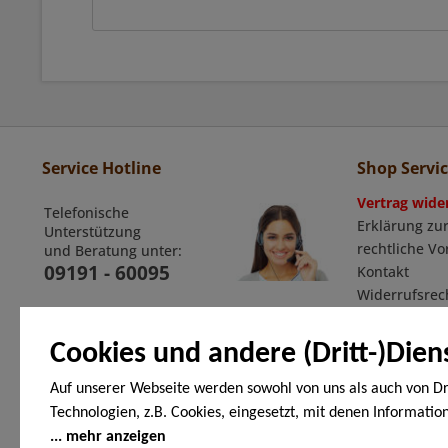
Service Hotline
Shop Servi
Vertrag wide
Telefonische
Erklärung zur
Unterstützung
rechtliche V
und Beratung unter:
09191 - 60095
Kontakt
Widerrufsrec
Widerrufsfor
Allgemeine G
Cookies und andere (Dritt-)Dien
Auf unserer Webseite werden sowohl von uns als auch von Dr
Technologien, z.B. Cookies, eingesetzt, mit denen Informatio
Zahlungsarten
Endgerät gespeichert und/oder von Ihrem Endgerät abgeruf
mehr anzeigen