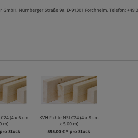
r GmbH, Nürnberger Straße 9a, D-91301 Forchheim, Telefon: +49 
 C24 (4 x 6 cm
KVH Fichte NSI C24 (4 x 8 cm
0 m)
x 5,00 m)
 pro Stück
595,00 € * pro Stück