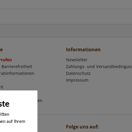
ce
Informationen
rrufen
Newsletter
 Barrierefreiheit
Zahlungs- und Versandbedingu
orabinformationen
Datenschutz
Impressum
ht
mular
eschäftsbedingungen
ste
itten
nen auf Ihrem
Folge uns auf:
en werden. Bei