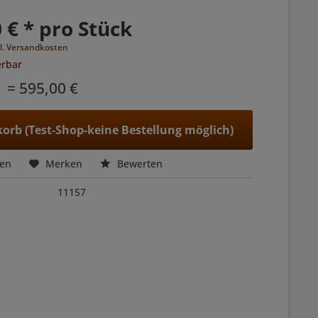
 € * pro Stück
l. Versandkosten
erbar
= 595,00 €
orb (Test-Shop-keine Bestellung möglich)
hen
Merken
Bewerten
11157