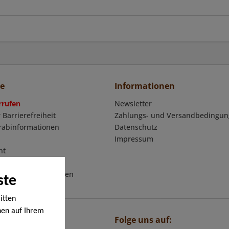
ce
Informationen
rrufen
Newsletter
 Barrierefreiheit
Zahlungs- und Versandbedingu
orabinformationen
Datenschutz
Impressum
ht
mular
eschäftsbedingungen
ste
itten
nen auf Ihrem
Folge uns auf:
en werden. Bei