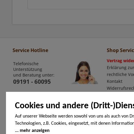
Service Hotline
Shop Servi
Vertrag wide
Telefonische
Erklärung zur
Unterstützung
rechtliche V
und Beratung unter:
09191 - 60095
Kontakt
Widerrufsrec
Widerrufsfor
Allgemeine G
Cookies und andere (Dritt-)Dien
Auf unserer Webseite werden sowohl von uns als auch von Dr
Technologien, z.B. Cookies, eingesetzt, mit denen Informatio
Zahlungsarten
Endgerät gespeichert und/oder von Ihrem Endgerät abgeruf
mehr anzeigen