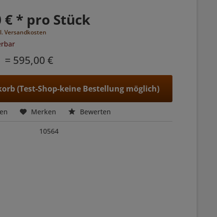
 € * pro Stück
l. Versandkosten
erbar
= 595,00 €
orb (Test-Shop-keine Bestellung möglich)
hen
Merken
Bewerten
10564