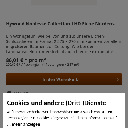
Hywood Noblesse Collection LHD Eiche Nordens...
Ein Wohngefühl wie bei von und zu: Unsere Eichen-
Schlossdielen im Format 2.375 x 270 mm kommen vor allem
in größeren Räumen zur Geltung. Wie bei den
Landhausdielen, unterstreicht auch hier die extramatte
Optik die natürliche Anmutung der...
86,01 € * pro m²
220,62 € * / Packung(en) (1 Packung(en) = 2,57 m²)
In den
Warenkorb
Merken
Cookies und andere (Dritt-)Dienste
Auf unserer Webseite werden sowohl von uns als auch von Dritten
Technologien, z.B. Cookies, eingesetzt, mit denen Informationen auf
Ihrem Endgerät gespeichert und/oder von Ihrem Endgerät abgerufen
mehr anzeigen