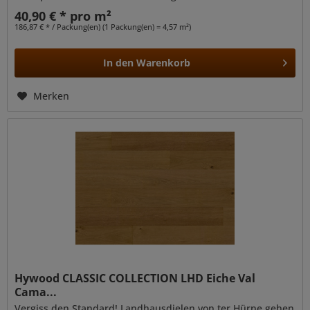
Reifholz sowie...
40,90 € * pro m²
186,87 € * / Packung(en) (1 Packung(en) = 4,57 m²)
In den
Warenkorb
Merken
Hywood CLASSIC COLLECTION LHD Eiche Val
Cama...
Vergiss den Standard! Landhausdielen von ter Hürne gehen