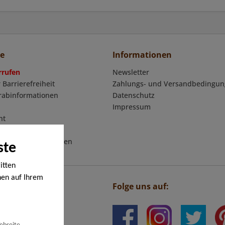
ce
Informationen
rrufen
Newsletter
 Barrierefreiheit
Zahlungs- und Versandbedingu
orabinformationen
Datenschutz
Impressum
ht
mular
eschäftsbedingungen
ste
itten
nen auf Ihrem
Folge uns auf:
en werden. Bei
ige Cookies,
igen Cookies