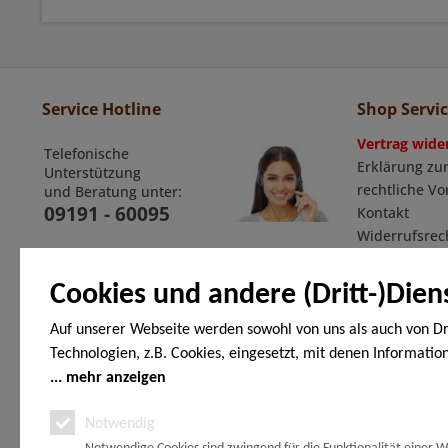
Service Hotline
Shop Servi
Vertrag wide
Telefonische
Erklärung zur
Unterstützung
rechtliche V
und Beratung unter:
09191 - 60095
Kontakt
Widerrufsrec
Widerrufsfor
Allgemeine G
Cookies und andere (Dritt-)Dien
Auf unserer Webseite werden sowohl von uns als auch von Dr
Technologien, z.B. Cookies, eingesetzt, mit denen Informatio
Zahlungsarten
Endgerät gespeichert und/oder von Ihrem Endgerät abgeruf
mehr anzeigen
den Cookies unterscheiden wir folgende Kategorien: Notwend
Notwendig
Analyse-, Marketing- und Statistik-Cookies. Bei den notwend