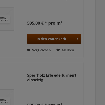
595,00 € * pro m²
In den
Warenkorb
Vergleichen
Merken
Sperrholz Erle edelfurniert,
einseitig...